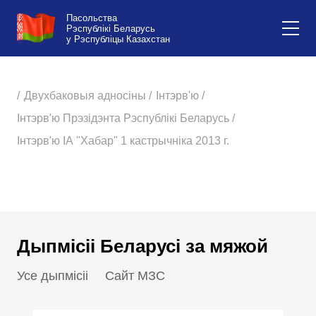
Пасольства
Рэспублікі Беларусь
у Рэспубліцы Казахстан
/
Двухбаковыя адносіны /
Інтэрв'ю /
Інтэрв'ю Прэзідэнта Рэспублікі Беларусь /
Інтэрв'ю ІА "Хабар" 1 кастрычніка 2013 г.
Дыпмісіі Беларусі за мяжой
Усе дыпмісіі
Сайт МЗС