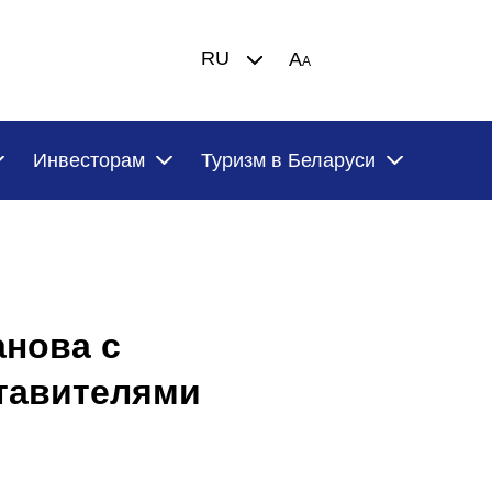
RU
A
A
Инвесторам
Туризм в Беларуси
анова с
тавителями