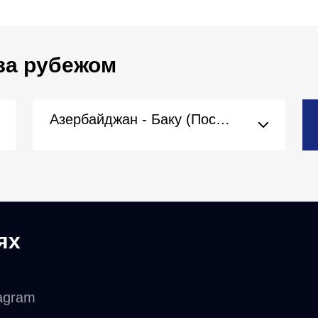
за рубежом
Азербайджан - Баку (Посольство)
ях
agram