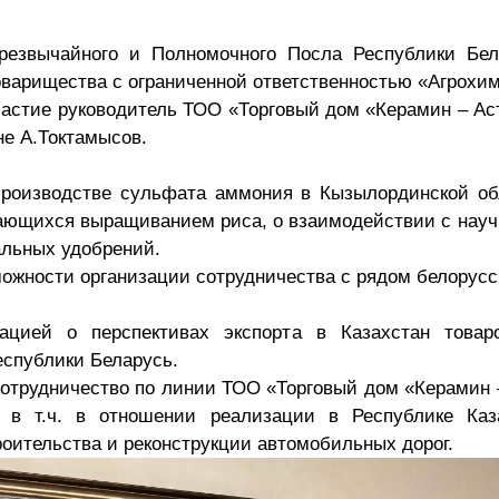
резвычайного и Полномочного Посла Республики Бел
оварищества с ограниченной ответственностью «Агрохи
частие руководитель ТОО «Торговый дом «Керамин – А
не А.Токтамысов.
роизводстве сульфата аммония в Кызылординской обл
мающихся выращиванием риса, о взаимодействии с нау
альных удобрений.
ожности организации сотрудничества с рядом белорусс
цией о перспективах экспорта в Казахстан товар
еспублики Беларусь.
сотрудничество по линии ТОО «Торговый дом «Керамин 
, в т.ч. в отношении реализации в Республике Каз
оительства и реконструкции автомобильных дорог.