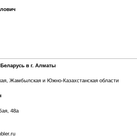
йлович
Беларусь в г. Алматы
кая, Жамбылская и Южно-Казахстанская области
ч
бая, 48а
bler.ru